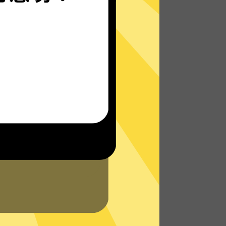
无论您身在何处，都能畅快地上网 - 无论是在
外出旅行还是在家中舒适地躺在沙发上。
了解更多Apex英雄加速器VPN特点
N